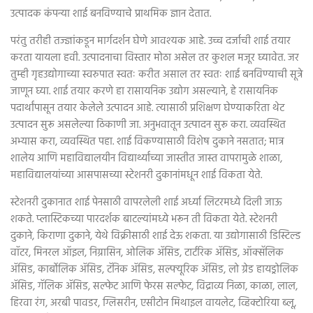
उत्पादक कंपन्या शाई बनविण्याचे प्राथमिक ज्ञान देतात.
परंतु तरीही तज्ज्ञांकडून मार्गदर्शन घेणे आवश्यक आहे. उच्च दर्जाची शाई तयार
करता यायला हवी. उत्पादनाचा विस्तार मोठा असेल तर कुशल मजूर घ्यावेत. जर
तुम्ही गृहउद्योगाच्या स्वरुपात स्वतः करीत असाल तर स्वतः शाई बनविण्याची सूत्रे
जाणून घ्या. शाई तयार करणे हा रासायनिक उद्योग असल्याने, हे रासायनिक
पदार्थांपासून तयार केलेले उत्पादन आहे. त्यासाठी प्रशिक्षण घेण्याकरिता थेट
उत्पादन सुरू असलेल्या ठिकाणी जा. अनुभवातून उत्पादन सुरू करा. व्यवस्थित
अभ्यास करा, व्यवस्थित पहा. शाई विकण्यासाठी विशेष दुकाने नसतात; मात्र
शालेय आणि महाविद्यालयीन विद्यार्थ्यांच्या जास्तीत जास्त वापरामुळे शाळा,
महाविद्यालयांच्या आसपासच्या स्टेशनरी दुकानांमधून शाई विकता येते.
स्टेशनरी दुकानात शाई पेनसाठी वापरलेली शाई अर्ध्या लिटरमध्ये दिली जाऊ
शकते. प्लास्टिकच्या पारदर्शक बाटल्यांमध्ये भरून ती विकता येते. स्टेशनरी
दुकाने, किराणा दुकाने, येथे विक्रीसाठी शाई देऊ शकता. या उद्योगासाठी डिस्टिल्ड
वॉटर, मिनरल ऑइल, निग्रासिन, ओलिक ॲसिड, टार्टरिक ॲसिड, ऑक्सॅलिक
ॲसिड, कार्बोलिक ॲसिड, टॅनिक ॲसिड, सल्फ्यूरिक ॲसिड, लो ग्रेड हायड्रोलिक
ॲसिड, गॅलिक ॲसिड, सल्फेट आणि फेरस सल्फेट, विद्राव्य निळा, काळा, लाल,
हिरवा रंग, अरबी पावडर, ग्लिसरीन, एसीटोन मिथाइल वायलेट, व्हिक्टोरिया ब्लू,