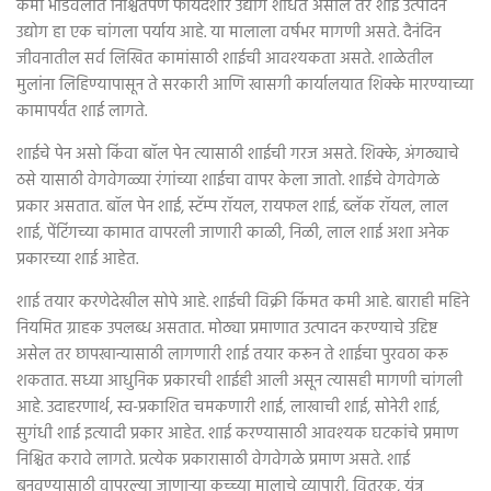
कमी भांडवलात निश्चितपणे फायदेशीर उद्योग शोधत असाल तर शाई उत्पादन
उद्योग हा एक चांगला पर्याय आहे. या मालाला वर्षभर मागणी असते. दैनंदिन
जीवनातील सर्व लिखित कामांसाठी शाईची आवश्यकता असते. शाळेतील
मुलांना लिहिण्यापासून ते सरकारी आणि खासगी कार्यालयात शिक्के मारण्याच्या
कामापर्यंत शाई लागते.
शाईचे पेन असो किंवा बॉल पेन त्यासाठी शाईची गरज असते. शिक्के, अंगठ्याचे
ठसे यासाठी वेगवेगळ्या रंगांच्या शाईचा वापर केला जातो. शाईचे वेगवेगळे
प्रकार असतात. बॉल पेन शाई, स्टॅम्प रॉयल, रायफल शाई, ब्लॅक रॉयल, लाल
शाई, पेंटिंगच्या कामात वापरली जाणारी काळी, निळी, लाल शाई अशा अनेक
प्रकारच्या शाई आहेत.
शाई तयार करणेदेखील सोपे आहे. शाईची विक्री किंमत कमी आहे. बाराही महिने
नियमित ग्राहक उपलब्ध असतात. मोठ्या प्रमाणात उत्पादन करण्याचे उद्दिष्ट
असेल तर छापखान्यासाठी लागणारी शाई तयार करून ते शाईचा पुरवठा करू
शकतात. सध्या आधुनिक प्रकारची शाईही आली असून त्यासही मागणी चांगली
आहे. उदाहरणार्थ, स्व-प्रकाशित चमकणारी शाई, लाखाची शाई, सोनेरी शाई,
सुगंधी शाई इत्यादी प्रकार आहेत. शाई करण्यासाठी आवश्यक घटकांचे प्रमाण
निश्चित करावे लागते. प्रत्येक प्रकारासाठी वेगवेगळे प्रमाण असते. शाई
बनवण्यासाठी वापरल्या जाणाऱ्या कच्च्या मालाचे व्यापारी, वितरक, यंत्र