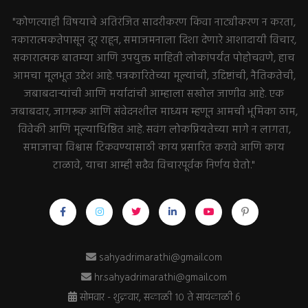
"कोणत्याही विषयाचे अतिरंजित सादरीकरण किंवा नाट्यीकरण न करता,
नकारात्मकतेपासून दूर राहून, समाजमनाला दिशा देणारे आशादायी विचार,
सकारात्मक बातम्या आणि उपयुक्त माहिती लोकांपर्यंत पोहोचवणे, हाच
आमचा मूलभूत उद्देश आहे. पत्रकारितेच्या मूल्यांची, उद्दिष्टांची, नैतिकतेची,
जबाबदाऱ्यांची आणि मर्यादांची आम्हाला सखोल जाणीव आहे. एक
जबाबदार, जागरूक आणि संवेदनशील माध्यम म्हणून आमची भूमिका ठाम,
विवेकी आणि मूल्याधिष्ठित आहे. सवंग लोकप्रियतेच्या मागे न लागता,
समाजाचा विश्वास टिकवण्यासाठी काय प्रसारित करावे आणि काय
टाळावे, याचा आम्ही सदैव विचारपूर्वक निर्णय घेतो."
sahyadrimarathi@gmail.com
hr.sahyadrimarathi@gmail.com
सोमवार - शुक्रवार, सकाळी १० ते सायंकाळी ६