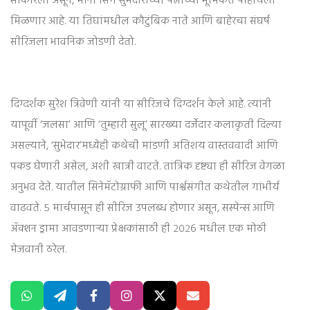
साकारली असून, मोना सिंग सुभेदारांच्या पत्नीच्या भूमिकेत पाहायला
मिळणार आहे. या तिघांमधील कौटुंबिक नाते आणि बाहेरचा संघर्ष
सीरिजला भावनिक जोडणी देतो.
दिग्दर्शक सुरेश त्रिवेणी यांनी या सीरिजचे दिग्दर्शन केले आहे. त्यांनी
यापूर्वी ‘जलसा’ आणि ‘तुम्हारी सुलू’ सारख्या दर्जेदार कलाकृती दिल्या
असल्याने, ‘सुभेदार’मध्येही कथेची मांडणी अतिशय वास्तववादी आणि
पकड घेणारी असेल, अशी खात्री वाटते. तांत्रिक दृष्ट्या ही सीरिज वेगळा
अनुभव देते. यातील सिनेमॅटोग्राफी आणि पार्श्वसंगीत कथेतील गांभीर्य
वाढवते. ५ मार्चपासून ही सीरिज उपलब्ध होणार असून, सस्पेन्स आणि
ॲक्शन ड्रामा आवडणाऱ्या प्रेक्षकांसाठी ही २०२६ मधील एक मोठी
मेजवानी ठरेल.