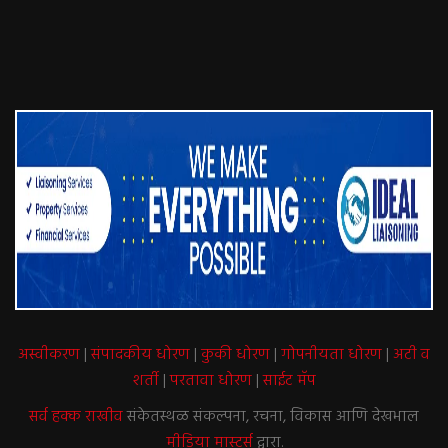
अस्वीकरण
|
संपादकीय धोरण
|
कुकी धोरण
|
गोपनीयता धोरण
|
अटी व
शर्ती
|
परतावा धोरण
|
साईट मॅप
सर्व हक्क राखीव
संकेतस्थळ संकल्पना, रचना, विकास आणि देखभाल
मीडिया मास्टर्स
द्वारा.