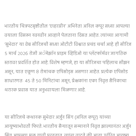
भारतीय चित्रपटसृष्टीतील ‘एव्हरग्रीन’ अभिनेता अनिल कपूर सध्या आपल्या
वयाला विसरून नवनवीन आव्हाने पेलताना दिसत आहेत. त्यांच्या आगामी
‘सुभेदार’ या वेब सीरिजची सध्या ओटीटी विश्वात प्रचंड चर्चा आहे. ही सीरिज
५ मार्च २०२६ रोजी अॅमेझॉन प्राइम व्हिडिओ या प्लॅटफॉर्मवर जागतिक
स्तरावर प्रदर्शित होत आहे. विशेष म्हणजे, हा या सीरिजचा पहिलाच सीझन
असून, यात एकूण ८ रोमांचक एपिसोड्स असणार आहेत. प्रत्येक एपिसोड
साधारणतः ४५ ते ५० मिनिटांचा असून, प्रेक्षकांना एका निवृत्त सैनिकाचा
थरारक प्रवास यात अनुभवायला मिळणार आहे.
या सीरिजचे कथानक सुभेदार अर्जुन सिंग (अनिल कपूर) यांच्या
आयुष्याभोवती फिरते. भारतीय सैन्यातून सन्मानाने निवृत्त झाल्यानंतर अर्जुन
सिंग आपल्या मूळ गावी परततात. त्यांना वाटते की आता उर्वरित आयुष्य