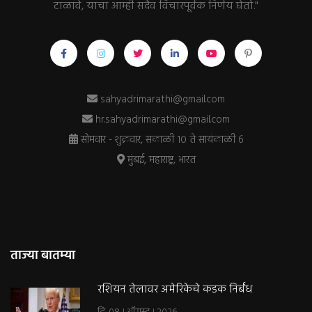
टाळावे, याचा आम्ही सदैव विचारपूर्वक निर्णय घेतो."
sahyadrimarathi@gmail.com
hr.sahyadrimarathi@gmail.com
सोमवार - शुक्रवार, सकाळी १० ते सायंकाळी ६
मुंबई, महाराष्ट्र, भारत
ताज्या बातम्या
रशियन तेलावर अमेरिकेचे कडक निर्बंध