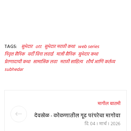
TAGS:
सुभेदार
ott
सुभेदार मराठी कथा
web series
निवृत्त सैनिक
वर्दी विना लढाई
माजी सैनिक
सुभेदार कथा
प्रेरणादायी कथा
सामाजिक लढा
मराठी साहित्य
शौर्य आणि कर्तव्य
subhedar
मागील बातमी
देवखेळ - कोकणातील गूढ परंपरेचा मागोवा
दि. 04 । मार्च । 2026