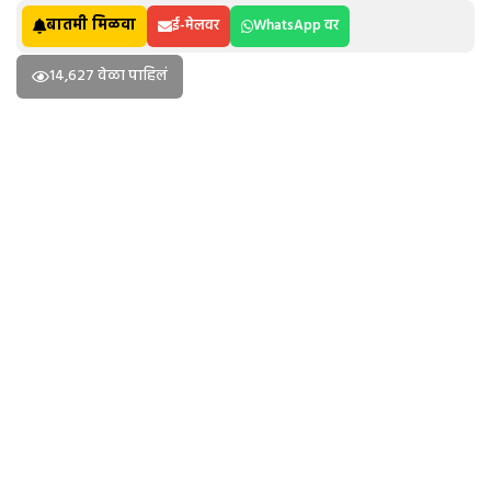
बातमी मिळवा
ई-मेलवर
WhatsApp वर
14,627 वेळा पाहिलं