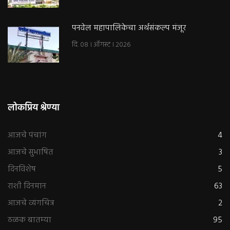
पनवेल महापालिकेचा अर्थसंकल्प मंजूर
दि. 08 । ऑगस्ट । 2026
लोकप्रिय श्रेण्या
आजचे पंचांग
4
आजचे सुभाषित
3
दिनविशेष
5
राशी दिनमान
63
आजचे व्यंगचित्र
2
ठळक बातम्या
95