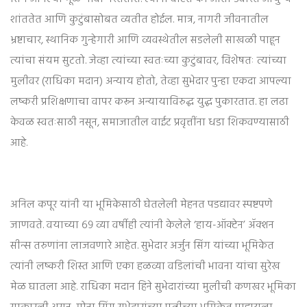
शांततेत आणि कुटुंबासोबत व्यतीत होईल. मात्र, नागरी जीवनातील
भ्रष्टाचार, स्थानिक गुन्हेगारी आणि व्यवस्थेतील सडलेली साखळी पाहून
त्यांचा संयम सुटतो. जेव्हा त्यांच्या स्वतःच्या कुटुंबावर, विशेषतः त्यांच्या
मुलीवर (राधिका मदान) अन्याय होतो, तेव्हा सुभेदार पुन्हा एकदा आपल्या
लष्करी प्रशिक्षणाचा वापर करून अन्यायाविरुद्ध युद्ध पुकारतात. हा लढा
केवळ स्वतःसाठी नसून, समाजातील वाईट प्रवृत्तींना धडा शिकवण्यासाठी
आहे.
अनिल कपूर यांनी या भूमिकेसाठी घेतलेली मेहनत पडद्यावर स्पष्टपणे
जाणवते. वयाच्या ६९ व्या वर्षीही त्यांनी केलेले ‘हाय-ऑक्टेन’ ॲक्शन
सीन्स तरुणांना लाजवणारे आहेत. सुभेदार अर्जुन सिंग यांच्या भूमिकेत
त्यांनी लष्करी शिस्त आणि एका हळव्या वडिलांची भावना यांचा सुरेख
मेळ घातला आहे. राधिका मदान हिने सुभेदारांच्या मुलीची कणखर भूमिका